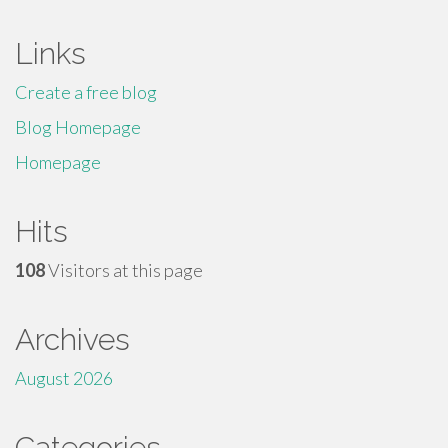
Links
Create a free blog
Blog Homepage
Homepage
Hits
108
Visitors at this page
Archives
August 2026
Categories