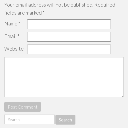
Your email address will not be published.
Required
fields are marked
*
Name
*
Email
*
Website
Search
for: