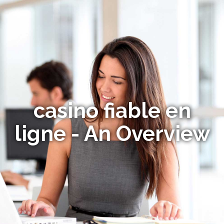
casino fiable en
ligne - An Overview