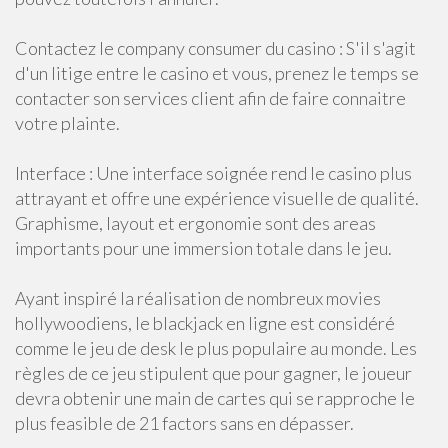
Contactez le company consumer du casino : S'il s'agit
d'un litige entre le casino et vous, prenez le temps se
contacter son services client afin de faire connaitre
votre plainte.
Interface : Une interface soignée rend le casino plus
attrayant et offre une expérience visuelle de qualité.
Graphisme, layout et ergonomie sont des areas
importants pour une immersion totale dans le jeu.
Ayant inspiré la réalisation de nombreux movies
hollywoodiens, le blackjack en ligne est considéré
comme le jeu de desk le plus populaire au monde. Les
règles de ce jeu stipulent que pour gagner, le joueur
devra obtenir une main de cartes qui se rapproche le
plus feasible de 21 factors sans en dépasser.