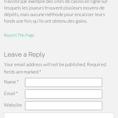
Il existe par exemple des sites de casino en ligne sur
lesquels les joueurs trouvent plusieurs moyens de
dépôts, mais aucune méthode pour encaisser leurs
fonds une fois qu'ils ont obtenu des gains.
Report This Page
Leave a Reply
Your email address will not be published.
Required
fields are marked
*
Name
*
Email
*
Website