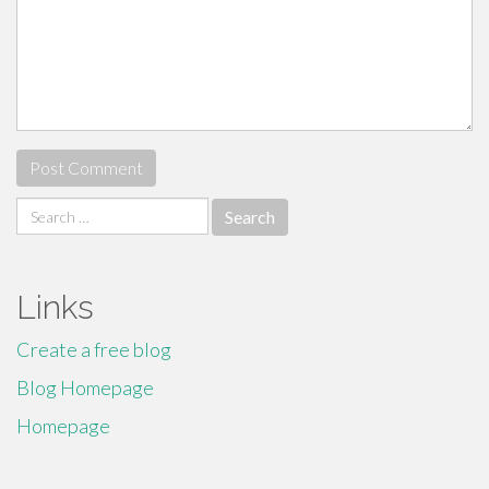
Search
for:
Links
Create a free blog
Blog Homepage
Homepage