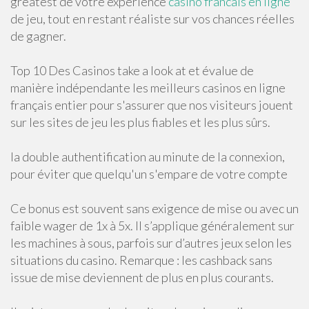
greatest de votre expérience
casino francais en ligne
de jeu, tout en restant réaliste sur vos chances réelles
de gagner.
Top 10 Des Casinos take a look at et évalue de
manière indépendante les meilleurs casinos en ligne
français entier pour s'assurer que nos visiteurs jouent
sur les sites de jeu les plus fiables et les plus sûrs.
la double authentification au minute de la connexion,
pour éviter que quelqu'un s'empare de votre compte
Ce bonus est souvent sans exigence de mise ou avec un
faible wager de 1x à 5x. Il s’applique généralement sur
les machines à sous, parfois sur d’autres jeux selon les
situations du casino. Remarque : les cashback sans
issue de mise deviennent de plus en plus courants.